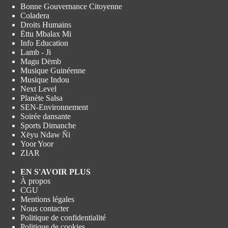
Bonne Gouvernance Citoyenne
Coladera
Droits Humains
Ëttu Mbalax Mi
Info Education
Lamb - Ji
Magu Dëmb
Musique Guinéenne
Musique Indou
Next Level
Planète Salsa
SEN-Environnement
Soirée dansante
Sports Dimanche
Xëyu Ndaw Ñi
Yoor Yoor
ZIAR
EN S'AVOIR PLUS
À propos
CGU
Mentions légales
Nous contacter
Politique de confidentialité
Politique de cookies