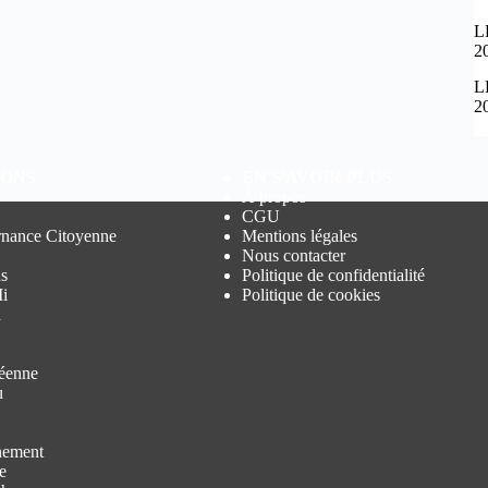
L
2
L
2
IONS
EN S'AVOIR PLUS
À propos
CGU
nance Citoyenne
Mentions légales
Nous contacter
s
Politique de confidentialité
i
Politique de cookies
n
éenne
u
nement
e