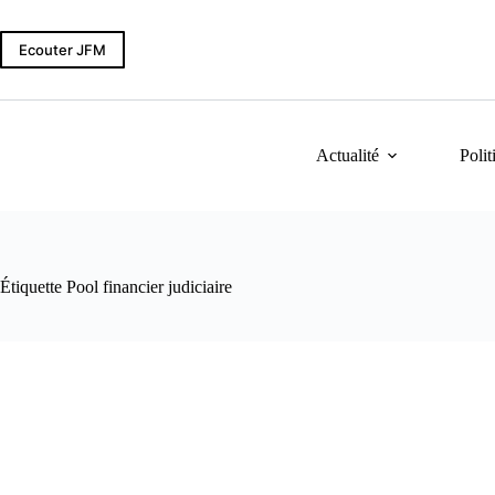
Passer
au
contenu
Ecouter JFM
Actualité
Polit
Étiquette
Pool financier judiciaire