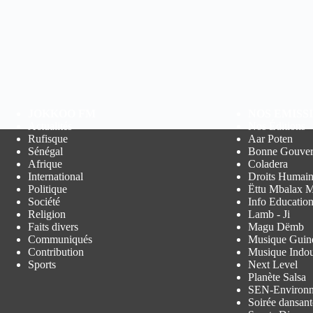
JOKKOO FM
NOS EMISS
Actualités
Nos Éditions
Rufisque
Aar Poten
Sénégal
Bonne Gouver
Afrique
Coladera
International
Droits Humain
Politique
Ëttu Mbalax M
Société
Info Educatio
Religion
Lamb - Ji
Faits divers
Magu Dëmb
Communiqués
Musique Guin
Contribution
Musique Indo
Sports
Next Level
Planète Salsa
SEN-Environ
Soirée dansant