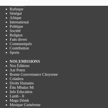
JOKKOO FM
Actualités
Rufisque
Sénégal
Afrique
International
Politique
Société
Religion
Faits divers
Communiqués
Contribution
Sports
NOS EMISSIONS
Nos Éditions
Aar Poten
Bonne Gouvernance Citoyenne
Coladera
Droits Humains
Ëttu Mbalax Mi
Info Education
Lamb - Ji
Magu Dëmb
Musique Guinéenne