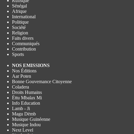
Rufisque
Sénégal
Afrique
International
Politique
Société
Religion
Faits divers
Communiqués
Contribution
Sports
NOS EMISSIONS
Nos Éditions
Aar Poten
Bonne Gouvernance Citoyenne
Coladera
Droits Humains
Ëttu Mbalax Mi
Info Education
Lamb - Ji
Magu Dëmb
Musique Guinéenne
Musique Indou
Next Level