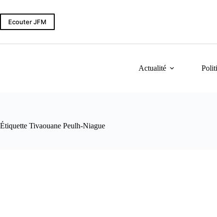
Passer
au
contenu
Ecouter JFM
Actualité
Polit
Étiquette
Tivaouane Peulh-Niague