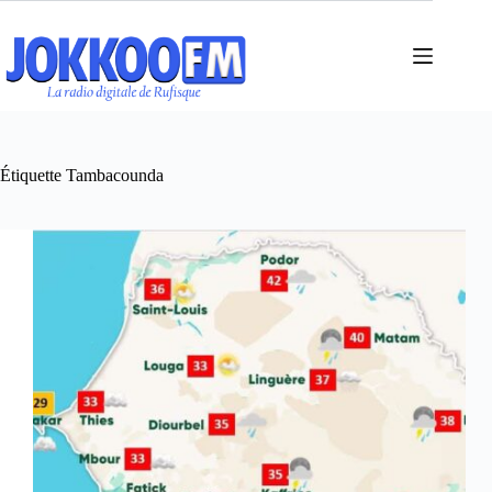
Passer
au
contenu
Étiquette
Tambacounda