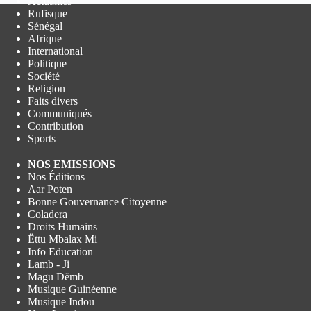
Actualités
Rufisque
Sénégal
Afrique
International
Politique
Société
Religion
Faits divers
Communiqués
Contribution
Sports
NOS EMISSIONS
Nos Éditions
Aar Poten
Bonne Gouvernance Citoyenne
Coladera
Droits Humains
Ëttu Mbalax Mi
Info Education
Lamb - Ji
Magu Dëmb
Musique Guinéenne
Musique Indou