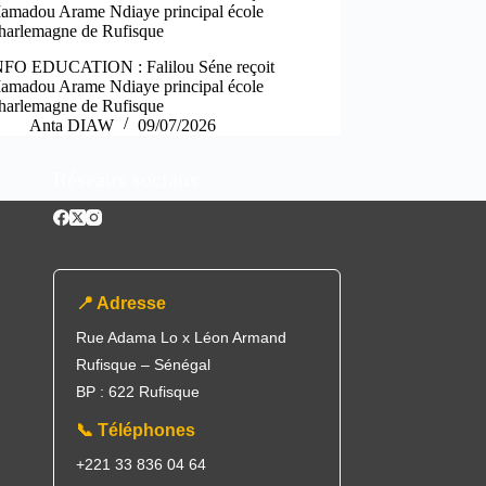
amadou Arame Ndiaye principal école
harlemagne de Rufisque
NFO EDUCATION : Falilou Séne reçoit
amadou Arame Ndiaye principal école
harlemagne de Rufisque
Anta DIAW
09/07/2026
Réseaux sociaux
📍 Adresse
Rue Adama Lo x Léon Armand
Rufisque – Sénégal
BP : 622 Rufisque
📞 Téléphones
+221 33 836 04 64