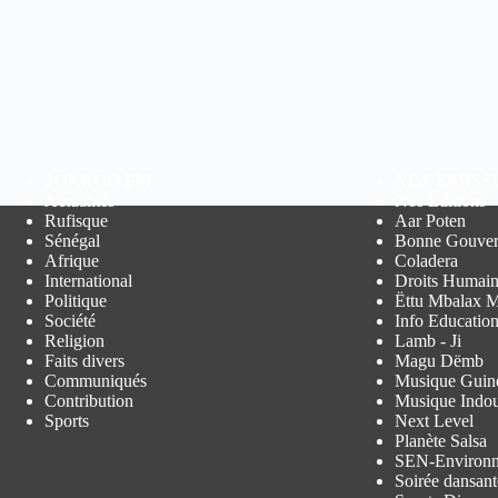
JOKKOO FM
NOS EMISS
Actualités
Nos Éditions
Rufisque
Aar Poten
Sénégal
Bonne Gouver
Afrique
Coladera
International
Droits Humain
Politique
Ëttu Mbalax M
Société
Info Educatio
Religion
Lamb - Ji
Faits divers
Magu Dëmb
Communiqués
Musique Guin
Contribution
Musique Indo
Sports
Next Level
Planète Salsa
SEN-Environ
Soirée dansant