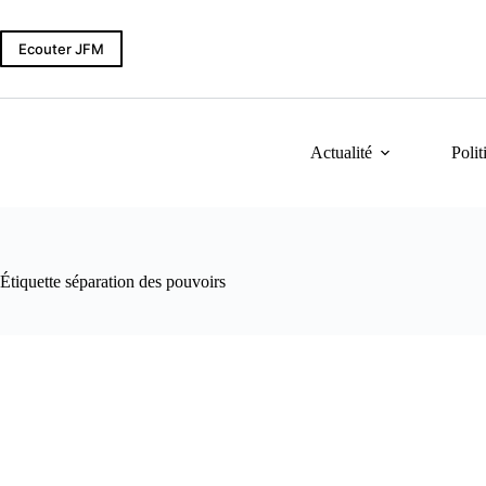
Passer
au
contenu
Ecouter JFM
Actualité
Polit
Étiquette
séparation des pouvoirs