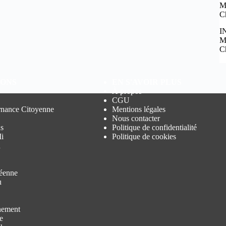
M
C
I
M
C
IONS
EN S'AVOIR PLUS
À propos
CGU
nance Citoyenne
Mentions légales
Nous contacter
s
Politique de confidentialité
i
Politique de cookies
n
éenne
u
nement
e