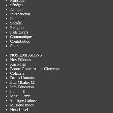
Rufisque
Sénégal
Afrique
International
Politique
Société
Religion
Faits divers
Communiqués
Contribution
Sports
NOS EMISSIONS
Nos Éditions
Aar Poten
Bonne Gouvernance Citoyenne
Coladera
Droits Humains
Ëttu Mbalax Mi
Info Education
Lamb - Ji
Magu Dëmb
Musique Guinéenne
Musique Indou
Next Level