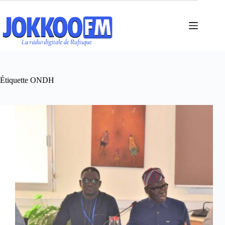
Passer
au
contenu
Étiquette
ONDH