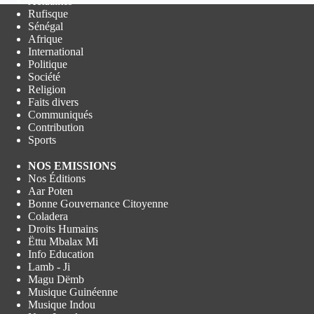
Actualités
Rufisque
Sénégal
Afrique
International
Politique
Société
Religion
Faits divers
Communiqués
Contribution
Sports
NOS EMISSIONS
Nos Éditions
Aar Poten
Bonne Gouvernance Citoyenne
Coladera
Droits Humains
Ëttu Mbalax Mi
Info Education
Lamb - Ji
Magu Dëmb
Musique Guinéenne
Musique Indou