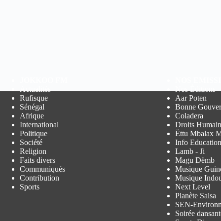
JOKKOO FM
NOS EMISS
Actualités
Nos Éditions
Rufisque
Aar Poten
Sénégal
Bonne Gouver
Afrique
Coladera
International
Droits Humain
Politique
Ëttu Mbalax M
Société
Info Educatio
Religion
Lamb - Ji
Faits divers
Magu Dëmb
Communiqués
Musique Guin
Contribution
Musique Indo
Sports
Next Level
Planète Salsa
SEN-Environ
Soirée dansant