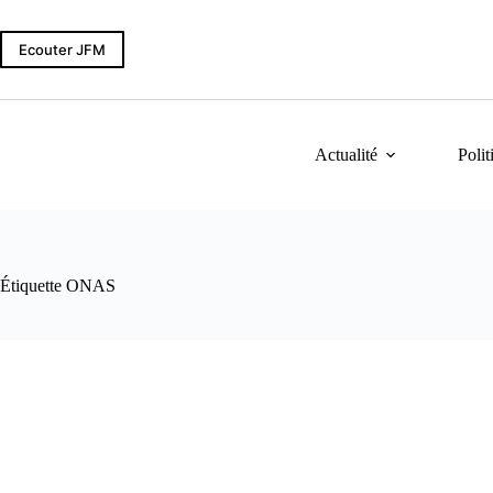
Passer
au
contenu
Ecouter JFM
Actualité
Polit
Étiquette
ONAS