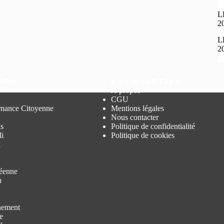
L
2
L
2
IONS
EN S'AVOIR PLUS
À propos
CGU
nance Citoyenne
Mentions légales
Nous contacter
s
Politique de confidentialité
i
Politique de cookies
n
éenne
u
nement
e