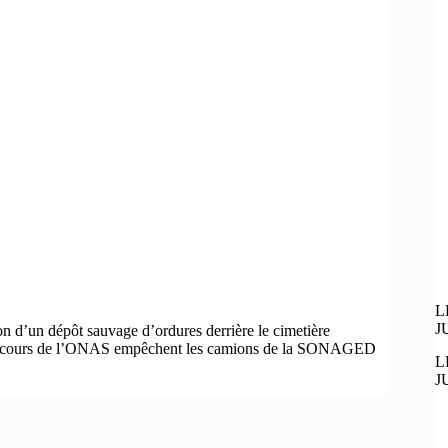
L
J
ion d’un dépôt sauvage d’ordures derrière le cimetière
ux en cours de l’ONAS empêchent les camions de la SONAGED
L
J