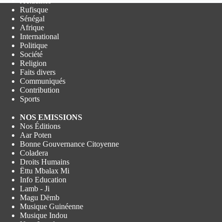
Actualités
Rufisque
Sénégal
Afrique
International
Politique
Société
Religion
Faits divers
Communiqués
Contribution
Sports
NOS EMISSIONS
Nos Éditions
Aar Poten
Bonne Gouvernance Citoyenne
Coladera
Droits Humains
Ëttu Mbalax Mi
Info Education
Lamb - Ji
Magu Dëmb
Musique Guinéenne
Musique Indou