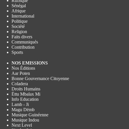
Rufisque
Sénégal
Afrique
International
Politique
Société
Religion
Faits divers
Communiqués
Contribution
Sports
NOS EMISSIONS
Nos Éditions
Aar Poten
Bonne Gouvernance Citoyenne
Coladera
Droits Humains
Ëttu Mbalax Mi
Info Education
Lamb - Ji
Magu Dëmb
Musique Guinéenne
Musique Indou
Next Level