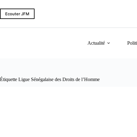
Passer
au
contenu
Ecouter JFM
Actualité
Polit
Étiquette
Ligue Sénégalaise des Droits de l’Homme