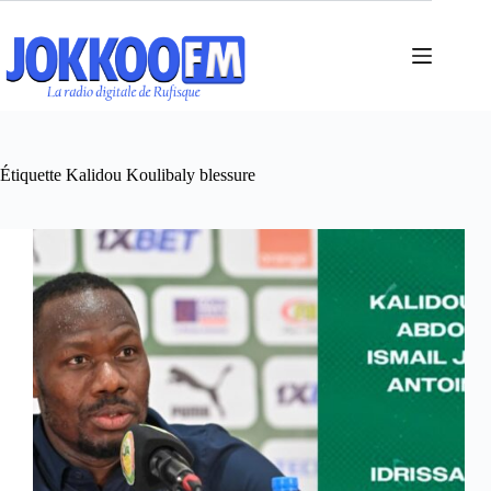
Passer
au
contenu
Étiquette
Kalidou Koulibaly blessure