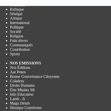
JOKKOO FM
Actualités
Rufisque
Sénégal
Afrique
International
Politique
Société
Religion
Faits divers
Communiqués
Contribution
Sports
NOS EMISSIONS
Nos Éditions
Aar Poten
Bonne Gouvernance Citoyenne
Coladera
Droits Humains
Ëttu Mbalax Mi
Info Education
Lamb - Ji
Magu Dëmb
Musique Guinéenne