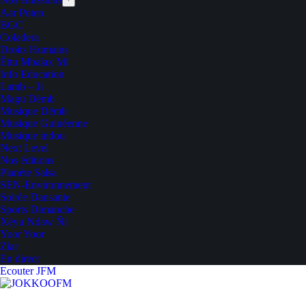
Aar Poten
BGC
Coladera
Droits Humains
Ëttu Mbalax Mi
Info Education
Lamb – Ji
Magu Dëmb
Musique Dëmb
Musique Guinéenne
Musique indou
Next Level
Nos éditions
Planète Salsa
SEN-Environnement
Soirée Dansante
Sports Dimanche
Xëyu Ndaw Ñi
Yoor Yoor
Ziar
En direct
Ecouter JFM