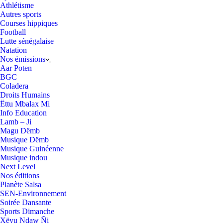
Athlétisme
Autres sports
Courses hippiques
Football
Lutte sénégalaise
Natation
Nos émissions
Aar Poten
BGC
Coladera
Droits Humains
Ëttu Mbalax Mi
Info Education
Lamb – Ji
Magu Dëmb
Musique Dëmb
Musique Guinéenne
Musique indou
Next Level
Nos éditions
Planète Salsa
SEN-Environnement
Soirée Dansante
Sports Dimanche
Xëyu Ndaw Ñi