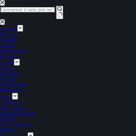
Passer
au
contenu
Aucun
résultat
Actualité
Rufisque
Sénégal
Afrique
Internationnal
Politique
Société
Religion
Faits divers
Sécurité
Communiqués
Diplomatie
Sports
Athlétisme
Autres sports
Courses hippiques
Football
Lutte sénégalaise
Natation
Nos émissions