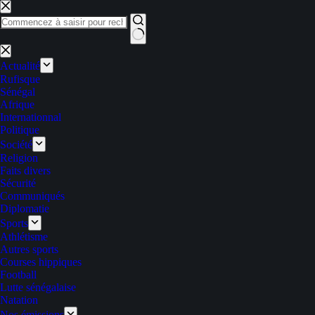
Passer
au
contenu
Aucun
résultat
Actualité
Rufisque
Sénégal
Afrique
Internationnal
Politique
Société
Religion
Faits divers
Sécurité
Communiqués
Diplomatie
Sports
Athlétisme
Autres sports
Courses hippiques
Football
Lutte sénégalaise
Natation
Nos émissions