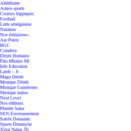
Athlétisme
Autres sports
Courses hippiques
Football
Lutte sénégalaise
Natation
Nos émissions
Aar Poten
BGC
Coladera
Droits Humains
Ëttu Mbalax Mi
Info Education
Lamb – Ji
Magu Dëmb
Musique Dëmb
Musique Guinéenne
Musique indou
Next Level
Nos éditions
Planète Salsa
SEN-Environnement
Soirée Dansante
Sports Dimanche
Xëyu Ndaw Ñi