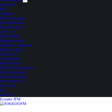
Aar Poten
BGC
Coladera
Droits Humains
Ëttu Mbalax Mi
Info Education
Lamb – Ji
Magu Dëmb
Musique Dëmb
Musique Guinéenne
Musique indou
Next Level
Nos éditions
Planète Salsa
SEN-Environnement
Soirée Dansante
Sports Dimanche
Xëyu Ndaw Ñi
Yoor Yoor
Ziar
En direct
Ecouter JFM