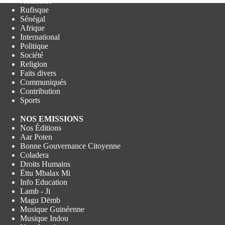
Actualités
Rufisque
Sénégal
Afrique
International
Politique
Société
Religion
Faits divers
Communiqués
Contribution
Sports
NOS EMISSIONS
Nos Éditions
Aar Poten
Bonne Gouvernance Citoyenne
Coladera
Droits Humains
Ëttu Mbalax Mi
Info Education
Lamb - Ji
Magu Dëmb
Musique Guinéenne
Musique Indou