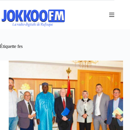
Passer
au
contenu
Étiquette
fes