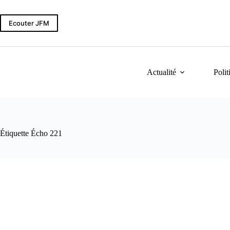
Passer
au
contenu
Ecouter JFM
Actualité
Polit
Étiquette
Écho 221