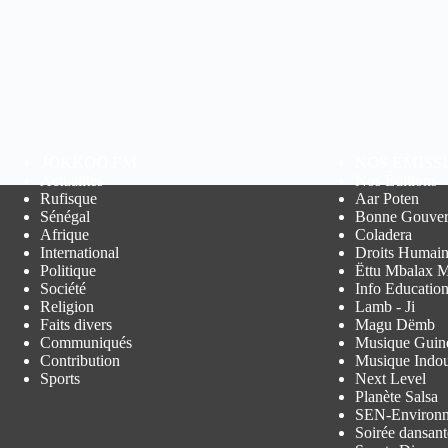
JOKKOO FM
NOS EMISS
Actualités
Nos Éditions
Rufisque
Aar Poten
Sénégal
Bonne Gouver
Afrique
Coladera
International
Droits Humain
Politique
Ëttu Mbalax M
Société
Info Educatio
Religion
Lamb - Ji
Faits divers
Magu Dëmb
Communiqués
Musique Guin
Contribution
Musique Indo
Sports
Next Level
Planète Salsa
SEN-Environ
Soirée dansant