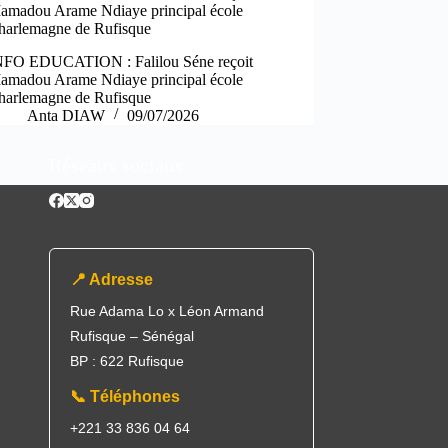
amadou Arame Ndiaye principal école
harlemagne de Rufisque
NFO EDUCATION : Falilou Séne reçoit
amadou Arame Ndiaye principal école
harlemagne de Rufisque
Anta DIAW
09/07/2026
Réseaux sociaux
📍 Adresse
Rue Adama Lo x Léon Armand
Rufisque – Sénégal
BP : 622 Rufisque
📞 Téléphones
+221 33 836 04 64