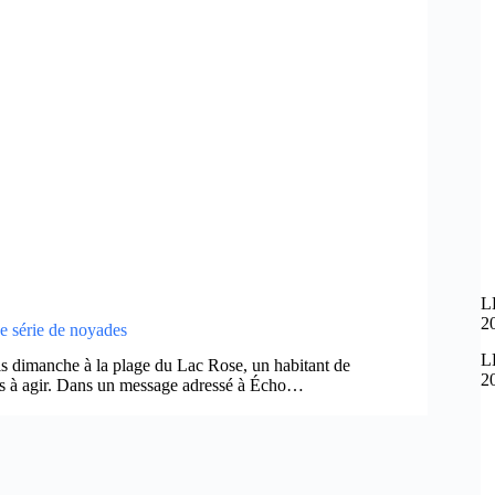
L
2
e série de noyades
L
s dimanche à la plage du Lac Rose, un habitant de
2
tés à agir. Dans un message adressé à Écho…