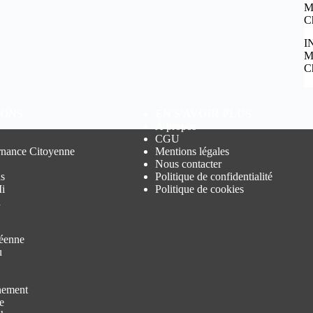
M
C
I
M
C
IONS
EN S'AVOIR PLUS
À propos
CGU
nance Citoyenne
Mentions légales
Nous contacter
s
Politique de confidentialité
i
Politique de cookies
n
éenne
u
nement
e