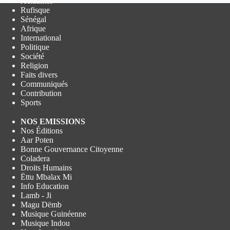
Actualités
Rufisque
Sénégal
Afrique
International
Politique
Société
Religion
Faits divers
Communiqués
Contribution
Sports
NOS EMISSIONS
Nos Éditions
Aar Poten
Bonne Gouvernance Citoyenne
Coladera
Droits Humains
Ëttu Mbalax Mi
Info Education
Lamb - Ji
Magu Dëmb
Musique Guinéenne
Musique Indou