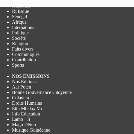
JOKKOO FM
Actualités
Rufisque
Sénégal
Afrique
International
Politique
Société
Religion
Faits divers
Communiqués
Contribution
Sports
NOS EMISSIONS
Nos Éditions
Aar Poten
Bonne Gouvernance Citoyenne
Coladera
Droits Humains
Ëttu Mbalax Mi
Info Education
Lamb - Ji
Magu Dëmb
Musique Guinéenne