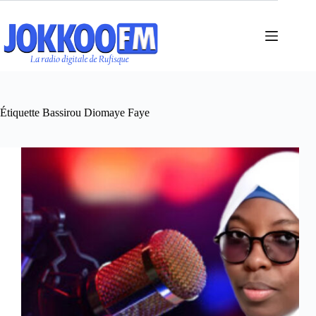
Passer
au
contenu
Étiquette
Bassirou Diomaye Faye