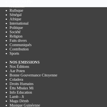
JOKKOO FM
Actualités
Rufisque
Sénégal
Afrique
International
Politique
Société
Religion
Faits divers
Communiqués
Contribution
Sports
NOS EMISSIONS
Nos Éditions
Aar Poten
Bonne Gouvernance Citoyenne
Coladera
Droits Humains
Ëttu Mbalax Mi
Info Education
Lamb - Ji
Magu Dëmb
Musique Guinéenne