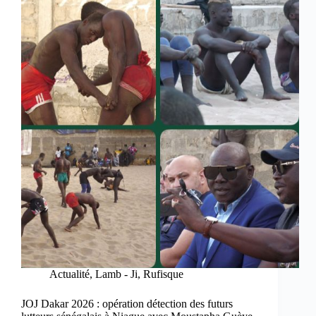
Actualité
,
Lamb - Ji
,
Rufisque
JOJ Dakar 2026 : opération détection des futurs