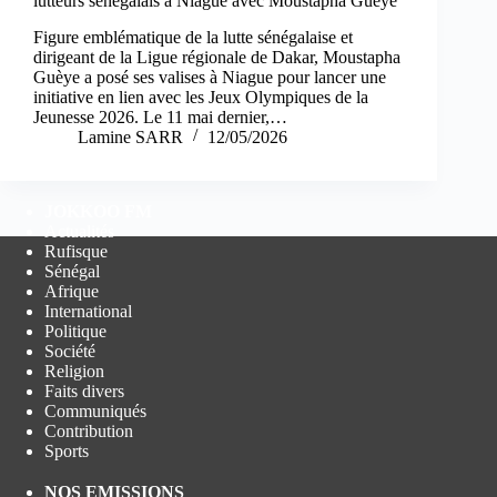
lutteurs sénégalais à Niague avec Moustapha Guèye
Figure emblématique de la lutte sénégalaise et
dirigeant de la Ligue régionale de Dakar, Moustapha
Guèye a posé ses valises à Niague pour lancer une
initiative en lien avec les Jeux Olympiques de la
Jeunesse 2026. Le 11 mai dernier,…
Lamine SARR
12/05/2026
JOKKOO FM
Actualités
Rufisque
Sénégal
Afrique
International
Politique
Société
Religion
Faits divers
Communiqués
Contribution
Sports
NOS EMISSIONS