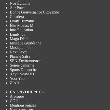
Nos Éditions
Aar Poten
Bonne Gouvernance Citoyenne
Coladera
Droits Humains
Ëttu Mbalax Mi
Info Education
Lamb - Ji
Magu Dëmb
Musique Guinéenne
Musique Indou
Next Level
Planète Salsa
SEN-Environnement
Soirée dansante
Sports Dimanche
Xëyu Ndaw Ñi
Yoor Yoor
ZIAR
EN S'AVOIR PLUS
À propos
CGU
Mentions légales
Nous contacter