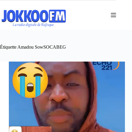
Passer
au
contenu
Étiquette
Amadou SowSOCABEG