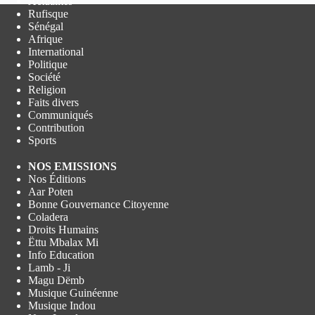
Actualités
Rufisque
Sénégal
Afrique
International
Politique
Société
Religion
Faits divers
Communiqués
Contribution
Sports
NOS EMISSIONS
Nos Éditions
Aar Poten
Bonne Gouvernance Citoyenne
Coladera
Droits Humains
Ëttu Mbalax Mi
Info Education
Lamb - Ji
Magu Dëmb
Musique Guinéenne
Musique Indou