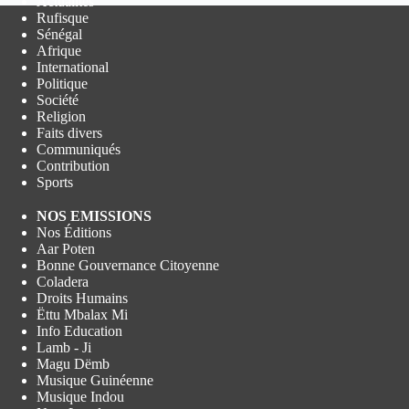
Actualités
Rufisque
Sénégal
Afrique
International
Politique
Société
Religion
Faits divers
Communiqués
Contribution
Sports
NOS EMISSIONS
Nos Éditions
Aar Poten
Bonne Gouvernance Citoyenne
Coladera
Droits Humains
Ëttu Mbalax Mi
Info Education
Lamb - Ji
Magu Dëmb
Musique Guinéenne
Musique Indou